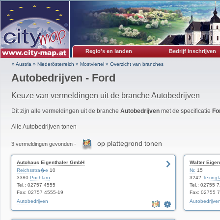
Regio's en landen
Bedrijf inschrijven
» Austria
»
Niederösterreich
»
Mostviertel
»
Overzicht van branches
Autobedrijven - Ford
Keuze van vermeldingen uit de branche Autobedrijven
Dit zijn alle vermeldingen uit de branche
Autobedrijven
met de specificatie
Fo
Alle Autobedrijven tonen
op plattegrond tonen
3 vermeldingen gevonden -
Autohaus Eigenthaler GmbH
Walter Eige
Reichsstra�e
10
Nr.
15
3380
Pöchlarn
3242
Texingt
Tel.: 02757 4555
Tel.: 02755 
Fax: 02757 4555-19
Fax: 02755 
Autobedrijven
Autobedrijve