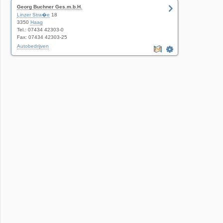
Georg Buchner Ges.m.b.H.
Linzer Stra�e
18
3350
Haag
Tel.: 07434 42303-0
Fax: 07434 42303-25
Autobedrijven