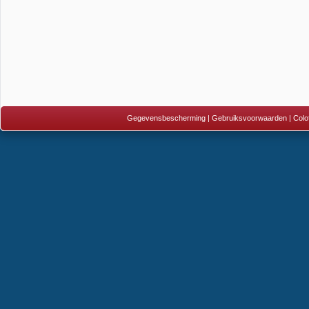
Gegevensbescherming
|
Gebruiksvoorwaarden
|
Colo