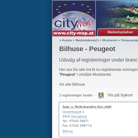
Markedspladser
» Austria
»
Niederösterreich
»
Mostviertel
»
Firmaoversi
Bilhuse - Peugeot
Udvalg af registreringer under bran
Her ses De alle ind til nu registrerede visninge
"
Peugeot
" i område Mostviertel.
Vis alle Bilhuse
Vis på bykort
2 registreringer fundet -
Auto- u. Reifenhandels-Ges.mbH
Gewerbepark
1
3314
Strengberg
Tel.: 07432 29977
Fax: 07432 29977-4
Bilhuse