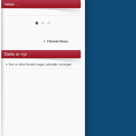
news …
Tilmeld News
Dette er nyt
Der er ikke fundet nogen aktuelle visninger