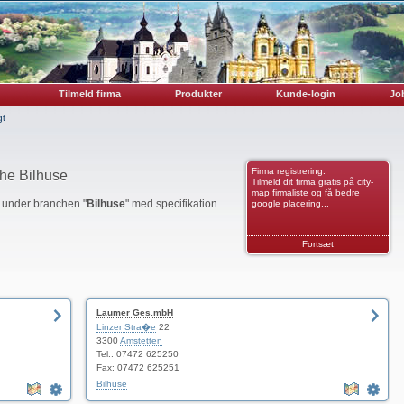
Tilmeld firma
Produkter
Kunde-login
Job
gt
Firma registrering:
che Bilhuse
Tilmeld dit firma gratis på city-
map firmaliste og få bedre
r under branchen "
Bilhuse
" med specifikation
google placering...
Fortsæt
Laumer Ges.mbH
Linzer Stra�e
22
3300
Amstetten
Tel.: 07472 625250
Fax: 07472 625251
Bilhuse