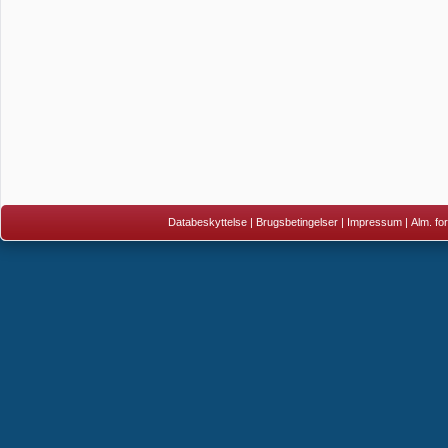
Databeskyttelse
|
Brugsbetingelser
|
Impressum
|
Alm. fo