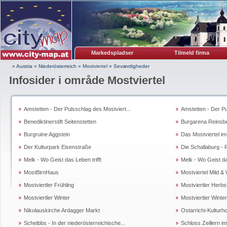
Markedspladser
Tilmeld firma
» Austria
»
Niederösterreich
»
Mostviertel
»
Seværdigheder
Infosider i område Mostviertel
Amstetten - Der Pulsschlag des Mostviert...
Amstetten - Der Pu
Benediktinerstift Seitenstetten
Burgarena Reinsb
Burgruine Aggstein
Das Mostviertel im
Der Kulturpark Eisenstraße
Die Schallaburg - 
Melk - Wo Geist das Leben trifft
Melk - Wo Geist das
MostBirnHaus
Mostviertel Mild & 
Mostviertler Frühling
Mostviertler Herbs
Mostviertler Winter
Mostviertler Winter
Nikolauskirche Ardagger Markt
Ostarrichi-Kulturho
Scheibbs - In der niederösterreichische...
Schloss Zeillern im