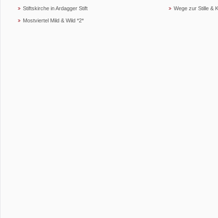
Stiftskirche in Ardagger Stift
Wege zur Stille & K
Mostviertel Mild & Wild *2*