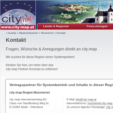
Länder & Regionen
Firma eintragen
» Austria
»
Niederösterreich
»
Mostviertel
»
Kontakt
Kontakt
Fragen, Wünsche & Anregungen direkt an city-map
Wir suchen für diese Region einen Systempartner!
Klicken Sie hier, um mehr über das
city-map Partner-Konzept zu erfahren!
Vertragspartner für Systembetrieb und Inhalte in dieser Reg
city-map Region Mostviertel
city-map Internetmarketing AG
E-Mail:
info@city-map.at
Claus-von-Stauffenberg-Weg 5c
Internetadresse:
mostviertel.city-map.
D-21684 Stade - Ottenbeck
Zu unserer Agentur-Homepage:
city