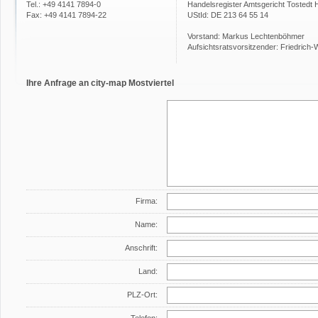
Tel.: +49 4141 7894-0
Handelsregister Amtsgericht Tostedt
Fax: +49 4141 7894-22
UStId: DE 213 64 55 14
Vorstand: Markus Lechtenböhmer
Aufsichtsratsvorsitzender: Friedrich
Ihre Anfrage an city-map Mostviertel
Firma:
Name:
Anschrift:
Land:
PLZ-Ort: