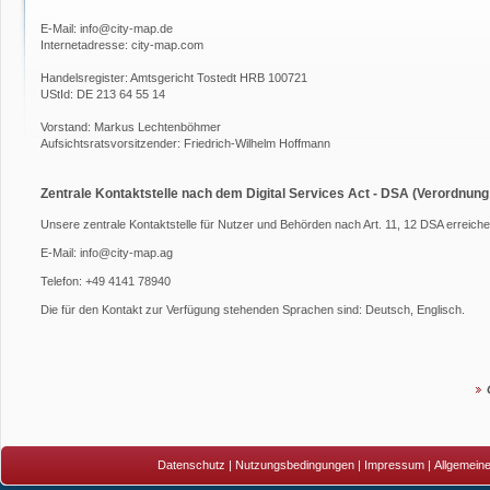
E-Mail:
info@city-map.de
Internetadresse:
city-map.com
Handelsregister: Amtsgericht Tostedt HRB 100721
UStId: DE 213 64 55 14
Vorstand: Markus Lechtenböhmer
Aufsichtsratsvorsitzender: Friedrich-Wilhelm Hoffmann
Zentrale Kontaktstelle nach dem Digital Services Act - DSA (Verordnung
Unsere zentrale Kontaktstelle für Nutzer und Behörden nach Art. 11, 12 DSA erreichen
E-Mail: info@city-map.ag
Telefon: +49 4141 78940
Die für den Kontakt zur Verfügung stehenden Sprachen sind: Deutsch, Englisch.
Datenschutz
|
Nutzungsbedingungen
|
Impressum
|
Allgemein