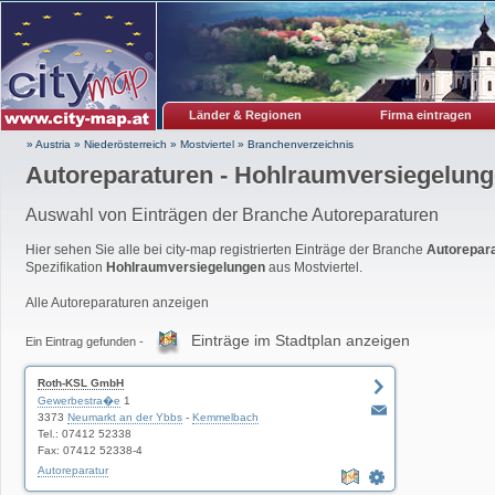
Länder & Regionen
Firma eintragen
» Austria
»
Niederösterreich
»
Mostviertel
»
Branchenverzeichnis
Autoreparaturen - Hohlraumversiegelun
Auswahl von Einträgen der Branche Autoreparaturen
Hier sehen Sie alle bei city-map registrierten Einträge der Branche
Autorepar
Spezifikation
Hohlraumversiegelungen
aus Mostviertel.
Alle Autoreparaturen anzeigen
Einträge im Stadtplan anzeigen
Ein Eintrag gefunden -
Roth-KSL GmbH
Gewerbestra�e
1
3373
Neumarkt an der Ybbs
-
Kemmelbach
Tel.: 07412 52338
Fax: 07412 52338-4
Autoreparatur