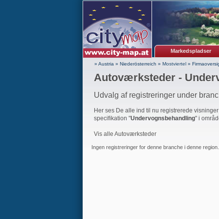
Markedspladser
» Austria
»
Niederösterreich
»
Mostviertel
»
Firmaoversi
Autoværksteder - Under
Udvalg af registreringer under bran
Her ses De alle ind til nu registrerede visninge
specifikation "
Undervognsbehandling
" i områd
Vis alle Autoværksteder
Ingen registreringer for denne branche i denne region.