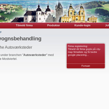
Tilmeld firma
Produkter
Kunde-login
Job
gt
vognsbehandling
Firma registrering:
che Autoværksteder
Tilmeld dit firma gratis på city-
map firmaliste og få bedre
r under branchen "
Autoværksteder
" med
google placering...
e Mostviertel.
Fortsæt