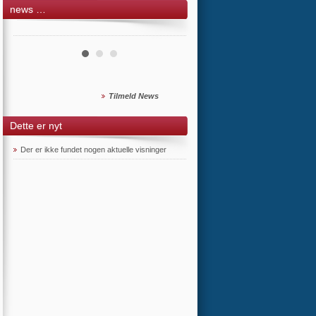
news …
Tilmeld News
Dette er nyt
Der er ikke fundet nogen aktuelle visninger