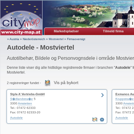
Markedspladser
Tilmeld firma
» Austria
»
Niederösterreich
»
Mostviertel
»
Firmaoversigt
Autodele - Mostviertel
Autotilbehør, Bildele og Personvognsdele i område Mostvier
Denne liste viser dig alle hidtidige registrerede firmaer i branchen "
Autodele
" 
Mostviertel.
Vis på bykort
2 registreringer fundet -
Style-X Vertriebs-GmbH
Exmanco Au
S�dlandstra�e
5
Kruppstra�e
3300
Amstetten
3300
Amstet
Tel.: 07472 62333
Tel.: 07472 
Fax: 07472 62333-20
Fax: 07472 
Autodele
Autodele