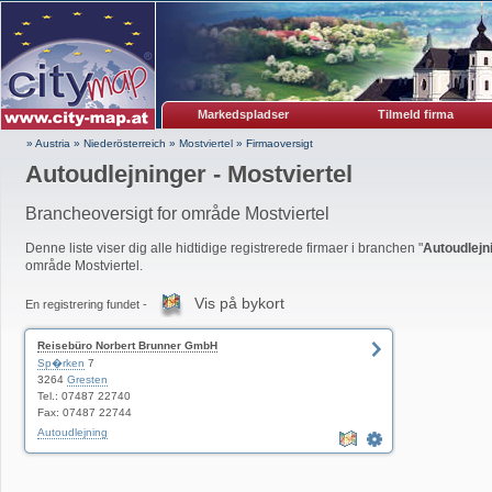
Markedspladser
Tilmeld firma
» Austria
»
Niederösterreich
»
Mostviertel
»
Firmaoversigt
Autoudlejninger - Mostviertel
Brancheoversigt for område Mostviertel
Denne liste viser dig alle hidtidige registrerede firmaer i branchen "
Autoudlejn
område Mostviertel.
Vis på bykort
En registrering fundet -
Reisebüro Norbert Brunner GmbH
Sp�rken
7
3264
Gresten
Tel.: 07487 22740
Fax: 07487 22744
Autoudlejning