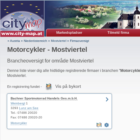
Markedspladser
Tilmeld firma
» Austria
»
Niederösterreich
»
Mostviertel
»
Firmaoversigt
Motorcykler - Mostviertel
Brancheoversigt for område Mostviertel
Denne liste viser dig alle hidtidige registrerede firmaer i branchen "
Motorcykle
Mostviertel.
Vis på bykort
En registrering fundet -
Bachner Sportmotorrad Handels Ges.m.b.H.
Weinbergl
1
3293
Lunz am See
Tel.: 07486 20020
Fax: 07486 20020-20
Motorcykler