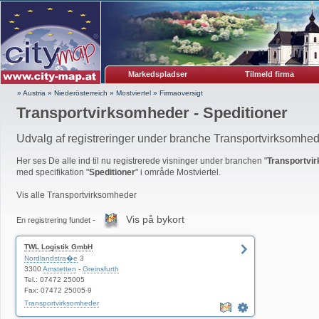
Markedspladser
Tilmeld firma
» Austria
»
Niederösterreich
»
Mostviertel
»
Firmaoversigt
Transportvirksomheder - Speditioner
Udvalg af registreringer under branche Transportvirksomhe
Her ses De alle ind til nu registrerede visninger under branchen "
Transportvi
med specifikation "
Speditioner
" i område Mostviertel.
Vis alle Transportvirksomheder
Vis på bykort
En registrering fundet -
TWL Logistik GmbH
Nordlandstra�e
3
3300
Amstetten
-
Greinsfurth
Tel.: 07472 25005
Fax: 07472 25005-9
Transportvirksomheder