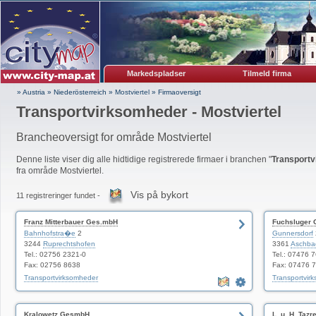
Markedspladser
Tilmeld firma
» Austria
»
Niederösterreich
»
Mostviertel
»
Firmaoversigt
Transportvirksomheder - Mostviertel
Brancheoversigt for område Mostviertel
Denne liste viser dig alle hidtidige registrerede firmaer i branchen "
Transport
fra område Mostviertel.
Vis på bykort
11 registreringer fundet -
Franz Mitterbauer Ges.mbH
Fuchsluger
Bahnhofstra�e
2
Gunnersdorf
3244
Ruprechtshofen
3361
Aschba
Tel.: 02756 2321-0
Tel.: 07476 
Fax: 02756 8638
Fax: 07476 
Transportvirksomheder
Transportvir
Kralowetz GesmbH
L. u. H. Taz