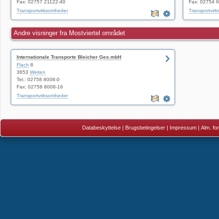
Fax: 02757 21122-40
Fax: 02754 
Transportvirksomheder
Transportvir
Andre visninger fra Mostviertel området
Internationale Transporte Bleicher Ges.mbH
Flach
8
3653
Weiten
Tel.: 02758 8008-0
Fax: 02758 8008-16
Transportvirksomheder
Databeskyttelse
|
Brugsbetingelser
|
Impressum
|
Alm. fo