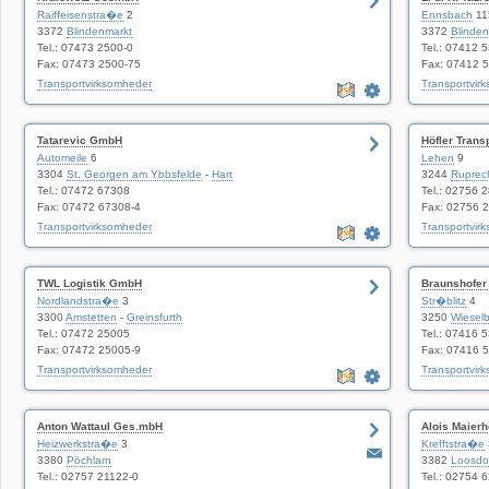
Raiffeisenstra�e
2
Ennsbach
11
3372
Blindenmarkt
3372
Blinden
Tel.: 07473 2500-0
Tel.: 07412 
Fax: 07473 2500-75
Fax: 07412 
Transportvirksomheder
Transportvir
Tatarevic GmbH
Höfler Trans
Automeile
6
Lehen
9
3304
St. Georgen am Ybbsfelde
-
Hart
3244
Ruprec
Tel.: 07472 67308
Tel.: 02756 
Fax: 07472 67308-4
Fax: 02756 
Transportvirksomheder
Transportvir
TWL Logistik GmbH
Braunshofe
Nordlandstra�e
3
Str�blitz
4
3300
Amstetten
-
Greinsfurth
3250
Wiesel
Tel.: 07472 25005
Tel.: 07416 
Fax: 07472 25005-9
Fax: 07416 
Transportvirksomheder
Transportvir
Anton Wattaul Ges.mbH
Alois Maier
Heizwerkstra�e
3
Krefftstra�e
3380
Pöchlarn
3382
Loosdo
Tel.: 02757 21122-0
Tel.: 02754 