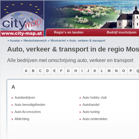
Regio's en landen
Bedrijf inschrijven
» Austria
»
Niederösterreich
»
Mostviertel
»
Auto, verkeer & transport
Auto, verkeer & transport in de regio Mos
Alle bedrijven met omschrijving auto, verkeer en transport
A
B
C
D
E
F
G
H
I
J
K
L
M
N
O
P
A
Autobedrijven
Auto hobby club
Auto benodigdheden
Autohandel
Auto Accessoires
Auto-tuning
Afdichting
Auto-onderdelen