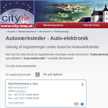
Markedspladser
Tilmeld firma
» Austria
»
Niederösterreich
»
Mostviertel
»
Firmaoversigt
Autoværksteder - Auto-elektronik
Udvalg af registreringer under branche Autoværksteder
Her ses De alle ind til nu registrerede visninger under branchen "
Autoværkst
specifikation "
Auto-elektronik
" i område Mostviertel.
Vis alle Autoværksteder
Vis på bykort
En registrering fundet -
Auto-Teile-Partner e. Gen.
Mitterfeldstrasse
7
3300
Amstetten
Tel.: +43 7472 67666-9000
Fax: +43 7472 67666-9100
Autorværksted