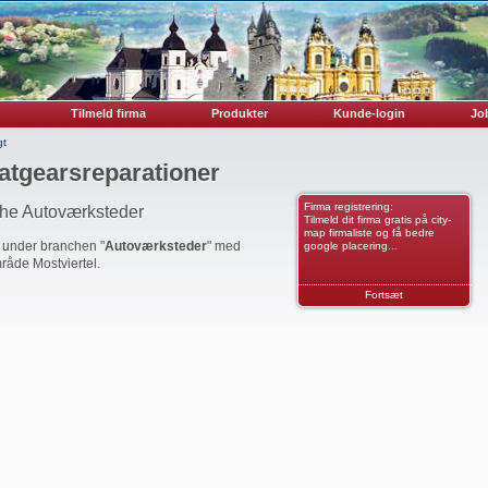
Tilmeld firma
Produkter
Kunde-login
Job
gt
atgearsreparationer
Firma registrering:
che Autoværksteder
Tilmeld dit firma gratis på city-
map firmaliste og få bedre
r under branchen "
Autoværksteder
" med
google placering...
mråde Mostviertel.
Fortsæt