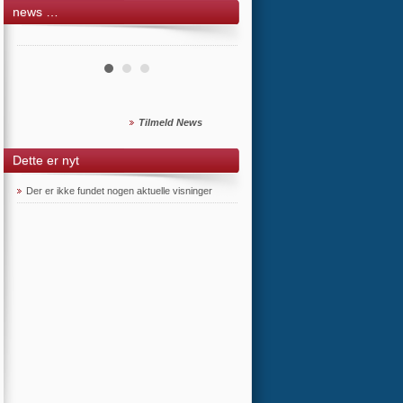
news …
Tilmeld News
Dette er nyt
Der er ikke fundet nogen aktuelle visninger