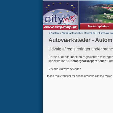
Markedspladser
» Austria
»
Niederösterreich
»
Mostviertel
»
Firmaoversi
Autoværksteder - Autom
Udvalg af registreringer under bran
Her ses De alle ind til nu registrerede visninge
specifikation "
Automatgearsreparationer
" i o
Vis alle Autoværksteder
Ingen registreringer for denne branche i denne region.