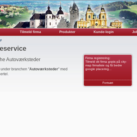
Tilmeld firma
Produkter
Kunde-login
Job
gt
eservice
Firma registrering:
che Autoværksteder
Tilmeld dit firma gratis på city-
map firmaliste og få bedre
r under branchen "
Autoværksteder
" med
google placering...
ertel.
Fortsæt