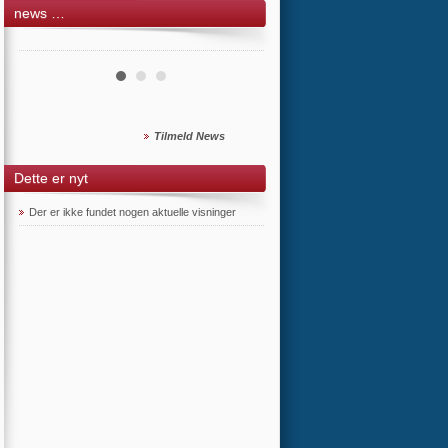
news …
Tilmeld News
Dette er nyt
Der er ikke fundet nogen aktuelle visninger