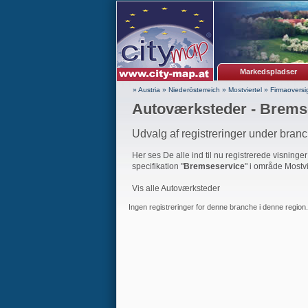
Markedspladser
» Austria
»
Niederösterreich
»
Mostviertel
»
Firmaoversi
Autoværksteder - Brems
Udvalg af registreringer under bran
Her ses De alle ind til nu registrerede visninge
specifikation "
Bremseservice
" i område Mostvi
Vis alle Autoværksteder
Ingen registreringer for denne branche i denne region.